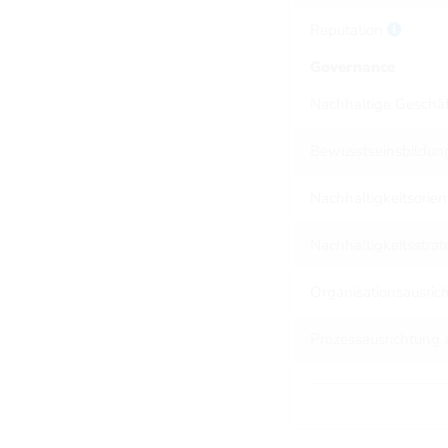
Reputation
Governance
Nachhaltige Geschä
Bewusstseinsbildung
Nachhaltigkeitsorie
Nachhaltigkeitsstra
Organisationsausric
Prozessausrichtung 