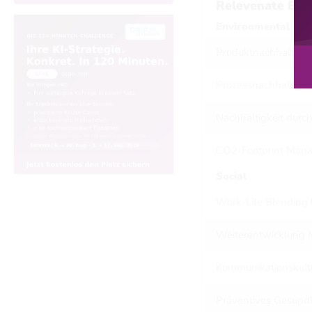
Relevenate ESG
Environmental
Produktnachhaltigke
Prozessnachhaltigke
Nachhaltigkeit durc
CO2-Footprint Ma
Social
Work-Life Blending
Weiterentwicklung M
Kommunikationskult
Präventives Gesun