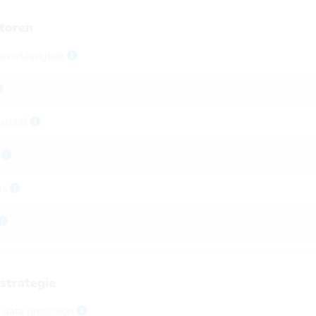
atoren
Zuverlässigkeit
gilität
z
ts
sstrategie
, data protection