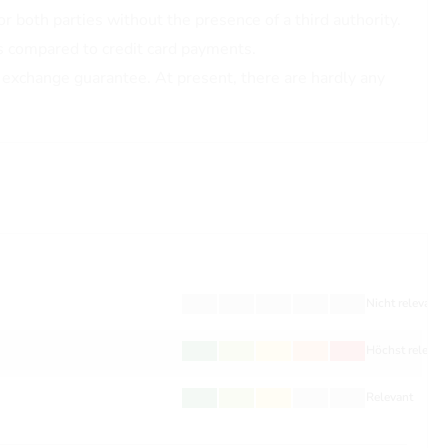
r both parties without the presence of a third authority.
s compared to credit card payments.
no exchange guarantee. At present, there are hardly any
Nicht relevant
Höchst relevan
Relevant