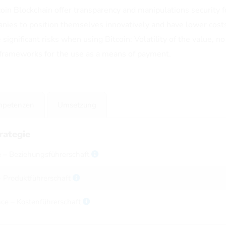
in Blockchain offer transparency and manipulations security fo
nies to position themselves innovatively and have lower cost
significant risks when using Bitcoin: Volatility of the value, 
l frameworks for the use as a means of payment.
mpetenzen
Umsetzung
rategie
 – Beziehungsführerschaft
– Produktführerschaft
nce – Kostenführerschaft