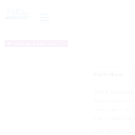
Zurück zur Karten-Übersicht
Beschreibung
Bitcoin is the most
not issued by nati
to be processed in 
which should make t
With Payment Servi