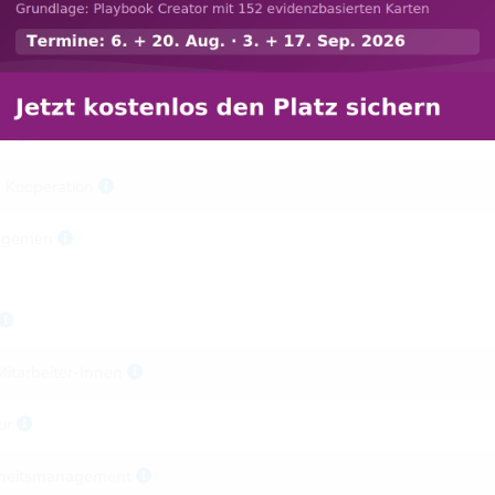
 Indikatoren
it
it
h Kooperation
nagemen
itarbeiter-Innen
ur
dheitsmanagement