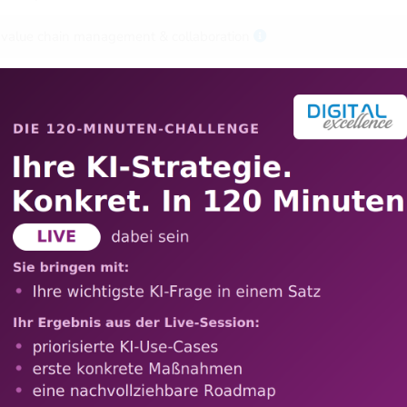
 value chain management & collaboration
ualized customer relationship
 digital products
vices
dels