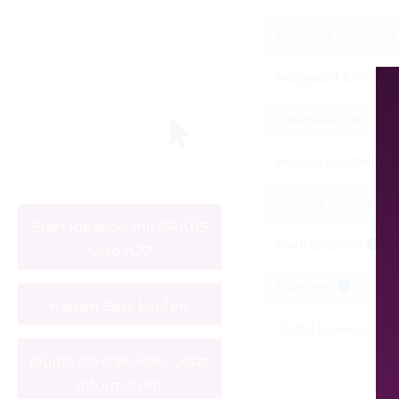
End2end integrated
Integrated & individ
Databased services &
Process oriented ser
Solution provider
Start Ideation mit GRATIS
Modularization
Miro APP
Platforms
Karten Sets kaufen
Digital business mo
Digital Card Builder: Jetzt
informieren