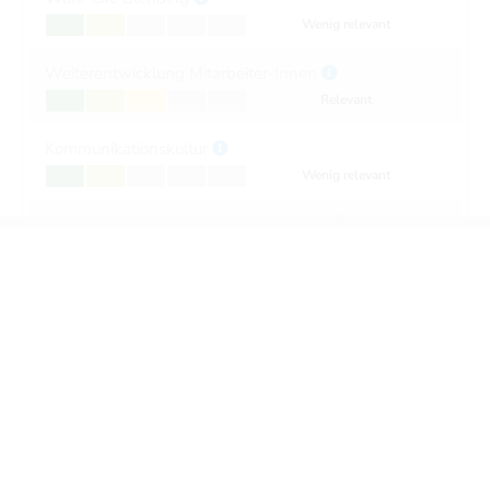
Wenig relevant
Weiterentwicklung Mitarbeiter-Innen
Relevant
Kommunikationskultur
Wenig relevant
Präventives Gesundheitsmanagement
Sehr wenig relevant
Reputation
Sehr wenig relevant
Governance
Nachhaltige Geschäftsbeziehungen
Wenig relevant
Bewusstseinsbildung zu Nachhaltigkeit