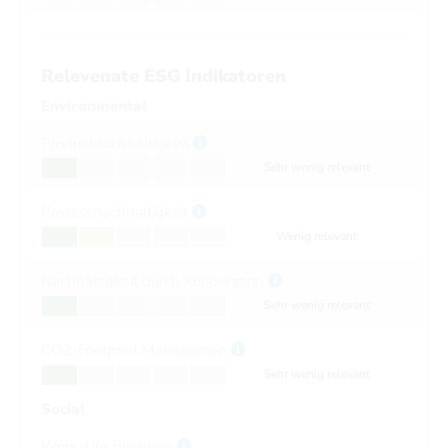
Relevenate ESG Indikatoren
Environmental
Produktnachhaltigkeit
Sehr wenig relevant
Prozessnachhaltigkeit
Wenig relevant
Nachhaltigkeit durch Kooperation
Sehr wenig relevant
CO2-Footprint Managemen
Sehr wenig relevant
Social
Work-Life Blending