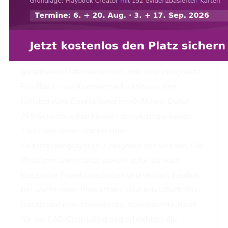
einsehen. Teammitglieder erhalten automatisierte
Benachrichtigungen zu Deadlines, offenen
Freigaben oder neuen Versionen zentraler
Dokumente. Rollenbasierte Zugriffssteuerungen
garantieren Datensicherheit, während integrierte
Feedback- und Kommentarfunktionen eine
kollaborative Bearbeitung ermöglichen. Durch
API-Schnittstellen können projektbegleitende
Tools wie Issue-Tracker oder
Zeiterfassungssysteme eingebunden werden. Die
Plattform unterstützt sowohl agile als auch
klassische Projektmethoden und skaliert flexibel
bei wachsender Projektzahl. Dadurch schafft das
Dashboard eine konsistente, transparente Basis
für das F&E-Controlling und erleichtert die