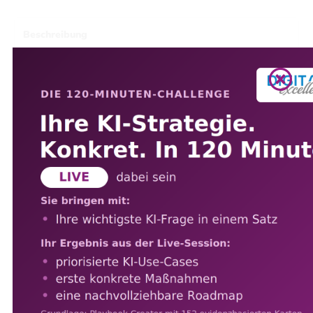
Beschreibung
Beispiele
Ein F&E Projekt-Dashboard vereint Projektstatus,
Dokumentenmanagement und Analysefunktionen
in einer einheitlichen Plattform. Es importiert
Planungsdaten, Meilensteine und Ergebnisse
automatisch aus verschiedenen Quellen,
visualisiert Fortschritte in interaktiven
Diagrammen und stellt alle zugehörigen
Dokumente kontextbezogen bereit. Über Filter
und Drill-Down-Mechanismen lassen sich
Kennzahlen wie Budgetverbrauch, Zeitabweichung
und Risiko­indikatoren jederzeit detailliert