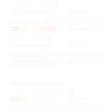
Beweglichkeit und Agilität
Nicht relevant
Kosten und Effizienz
Höchst relevant
Vermögen und Assets
Nicht relevant
Kunden-Interaktion
Nicht relevant
Digitalisierungsstrategie
Compliance, Sicherheit, Datenschutz
Wenig relevant
End2End integriertes Wertkettenmanagement &