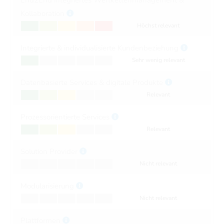
Kollaboration
Höchst relevant
Integrierte & individualisierte Kundenbeziehung
Sehr wenig relevant
Datenbasierte Services & digitale Produkte
Relevant
Prozessorientierte Services
Relevant
Solution Provider
Nicht relevant
Modularisierung
Nicht relevant
Plattformen