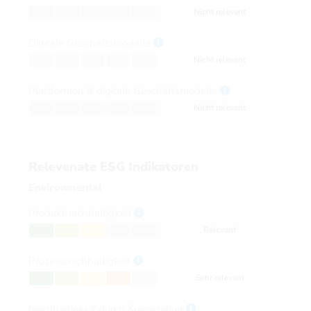
Nicht relevant
Digitale Geschäftsmodelle
Nicht relevant
Plattformen & digitale Geschäftsmodelle
Nicht relevant
Relevenate ESG Indikatoren
Environmental
Produktnachhaltigkeit
Relevant
Prozessnachhaltigkeit
Sehr relevant
Nachhaltigkeit durch Kooperation