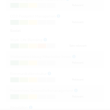
Relevant
CO2-Footprint Managemen
Relevant
Social
Work-Life Blending
Sehr relevant
Weiterentwicklung Mitarbeiter-Innen
Relevant
Kommunikationskultur
Relevant
Präventives Gesundheitsmanagement
Relevant
Reputation