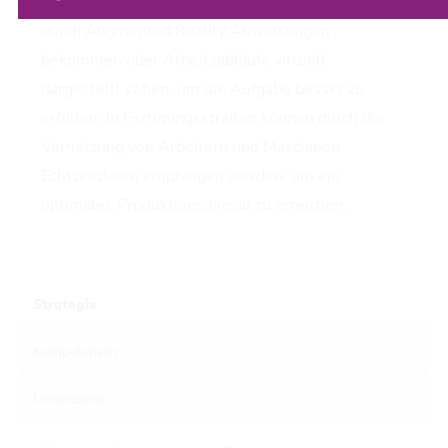
gestaltet werden. Eine Wartungsfachkraft kann
durch Augmented Reality Anweisungen
bekommen oder Arbeitsabläufe virtuell
dargestellt sehen, um die Aufgabe besser zu
erfüllen. In Fertigungsstraßen können durch die
Vernetzung von Arbeitern und Maschinen
Echtzeitdaten empfangen werden, um ein
optimales Produktionsniveau zu erreichen.
Strategie
Kompetenzen
Umsetzung