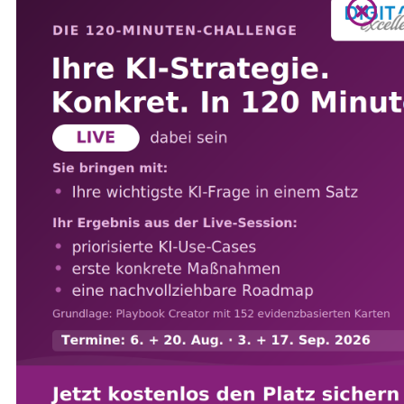
Beispiele
Internet of Things Lösungen beeinflussen auch die
menschliche Arbeit. Bei manuellen Tätigkeiten
sind Menschen zunehmend durch technologische
Unterstützung vernetzt und haben mit Daten und
Software zu tun. Die technische Unterstützung
kann von einem Smartphone, auf welchem die
Arbeitsanweisungen interaktiv geordnet werden
können, bis zu Augmented Reality Headsets oder
Ganzkörperanzügen reichen. Der Grad der
Vernetzung hängt von der Tätigkeit ab. So kann
eine Logistiktätigkeit durch ein Smartphone,
welches mit einem internen Logistiksystem
verbunden ist, bereits deutlich effizienter