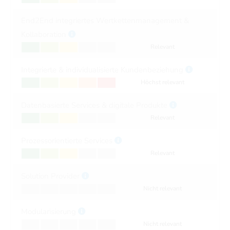
End2End integriertes Wertkettenmanagement &
Kollaboration
Relevant
Integrierte & individualisierte Kundenbeziehung
Höchst relevant
Datenbasierte Services & digitale Produkte
Relevant
Prozessorientierte Services
Relevant
Solution Provider
Nicht relevant
Modularisierung
Nicht relevant