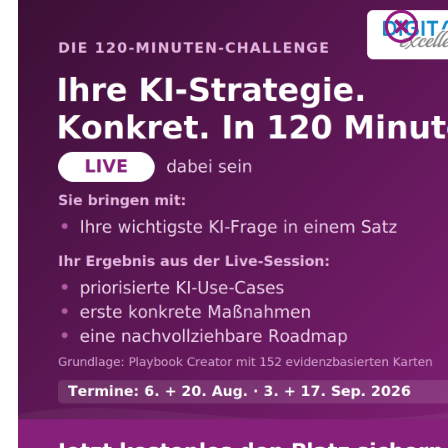
Beispiele
Als Unterkategorie des E-Commerce erfährt das
Mobile Commerce das stärkste Wachstum im
Handel. Immer mehr Kunden kaufen die Waren
unterwegs von ihrem mobilen Device. In den
asiatischen Märkten haben mobile Käufe bereits
mehr als die Hälfte des Volumens der E-
Commerce Transaktionen eingenommen. Auf
diese Wandlung sollten sich Shopbetreiber
einstellen und eine Onlinepräsenz aufbauen, um
langfristig wettbewerbsfähig zu bleiben. Es sollte
selbstverständlich sein, dass die eigene Webseite
full responsive, also für jedes Endgerät optimiert,
zu gestalten ist. Die Käufe finden jedoch nicht