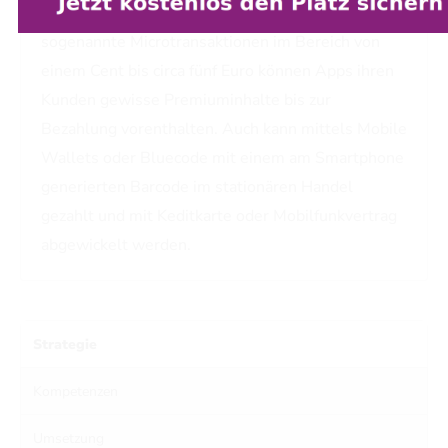
immer in einem Onlineshop statt. Durch
sogenannte Microtransaktionen im Bereich von
einem Cent bis circa fünf Euro können Apps ihren
Kunden gewisse Premiuminhalte bis zur
Bezahlung vorenthalten. Auch kann mittels Mobile
Wallets oder Bluecode mit einem am Smartphone
generierten Barcode im stationären Handel
gezahlt und mit Keditkarte oder Mobilfunkvertrag
abgewickelt werden.
Strategie
Kompetenzen
Umsetzung