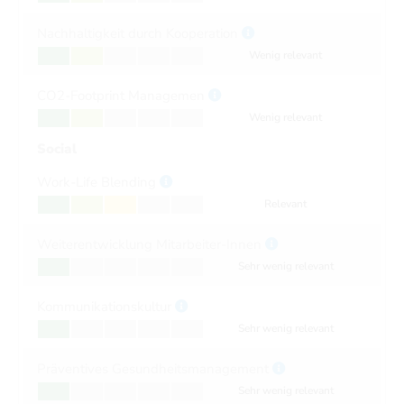
Nachhaltigkeit durch Kooperation
Wenig relevant
CO2-Footprint Managemen
Wenig relevant
Social
Work-Life Blending
Relevant
Weiterentwicklung Mitarbeiter-Innen
Sehr wenig relevant
Kommunikationskultur
Sehr wenig relevant
Präventives Gesundheitsmanagement
Sehr wenig relevant